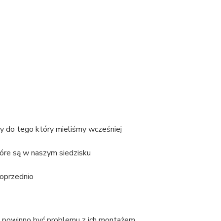
ny do tego który mieliśmy wcześniej
óre są w naszym siedzisku
poprzednio
ie powinno być problemu z ich montażem.