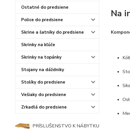
Ostatné do predsiene
Na i
Police do predsiene
Komponen
Skrine a šatníky do predsiene
Skrinky na kľúče
Skrinky na topánky
Kół
Stojany na dáždniky
Sto
Stolíky do predsiene
Sił
Vešiaky do predsiene
Osł
Zrkadlá do predsiene
Mec
PRÍSLUŠENSTVO K NÁBYTKU