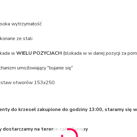
oka wytrzymałość
onane ze stali
okada w
WIELU POZYCJACH
(blokada w w danej pozycji za pomo
hanizm umożliwiający "bujanie się"
zstaw otworów 153x250
ty do krzeseł zakupione do godziny 13:00, staramy się w
 dostarczamy na terenie całej Europy