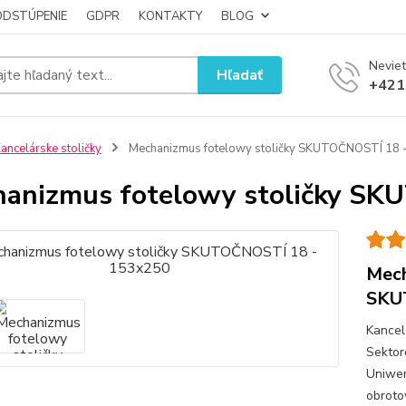
ODSTÚPENIE
GDPR
KONTAKTY
BLOG
Neviet
Hľadať
+421
ancelárske stoličky
Mechanizmus fotelowy stoličky SKUTOČNOSTÍ 18 
anizmus fotelowy stoličky SK
Mech
SKU
Kancel
Sektor
Uniwer
obroto