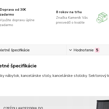
Doprava od 30€
8 rokov na trhu
zadarmo
Značka Kameník Vás
Využite dopravu úplne
presvedčí o kvalite
zadarmo
etné špecifikácie
Hodnotenie
5
tné špecifikácie
ky nábytok, kancelárske stoly, kancelárske stolicky. Sektorový 