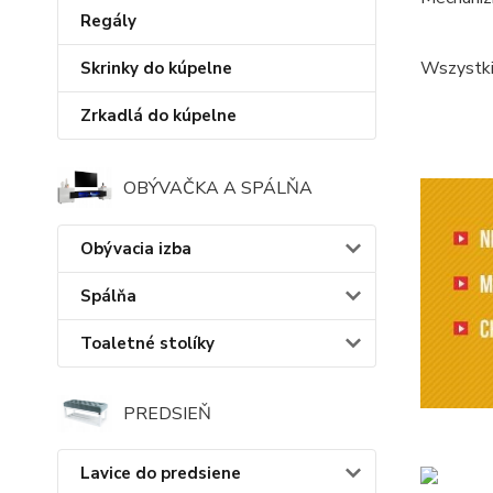
Regály
Wszystki
Skrinky do kúpelne
Zrkadlá do kúpelne
OBÝVAČKA A SPÁLŇA
Obývacia izba
Spálňa
Toaletné stolíky
PREDSIEŇ
Lavice do predsiene