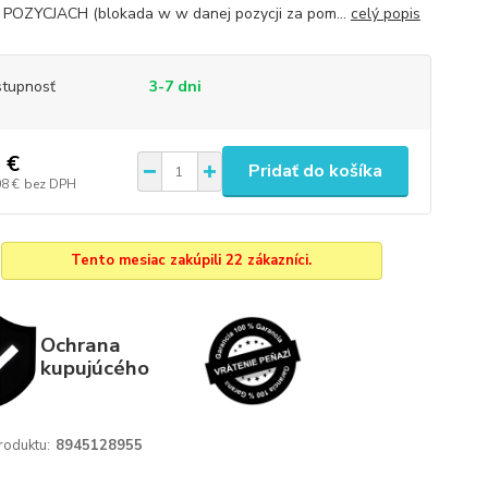
POZYCJACH (blokada w w danej pozycji za pom...
celý popis
tupnosť
3-7 dni
 €
Pridať do košíka
08 €
bez DPH
Tento mesiac zakúpili 22 zákazníci.
Ochrana
kupujúcého
roduktu:
8945128955