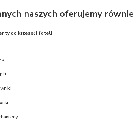
nnych naszych oferujemy równie
ty do krzeseł i foteli
ka
pki
owniki
onki
hanizmy