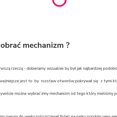
dobrać mechanizm ?
rwszą rzeczą - dobieramy wizualnie by był jak najbardziej podob
ważniejsze jest to by rozstaw otworów pokrywał się z tymi kt
ywiście można wybrać inny mechanizm od tego który mieliśmy 
y pasują do większości krzeseł foteli na rynku polskim więc n