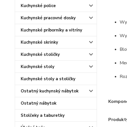
Kuchynské police
Kuchynské pracovné dosky
Wys
Kuchynské príborníky a vitríny
Wyk
Kuchynské skrinky
Bl
Kuchynské stoličky
Mec
Kuchynské stoly
Ro
Kuchynské stoly a stoličky
Ostatný kuchynský nábytok
Komponen
Ostatný nábytok
Stolčeky a taburetky
Produkty