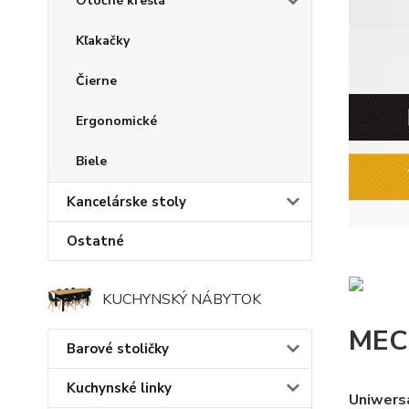
Otočné kreslá
Kľakačky
Čierne
Ergonomické
Biele
Kancelárske stoly
Ostatné
KUCHYNSKÝ NÁBYTOK
MEC
Barové stoličky
Kuchynské linky
Uniwersa