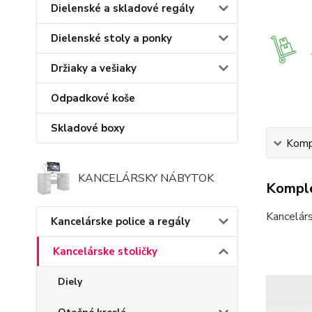
Dielenské a skladové regály
Dielenské stoly a ponky
Držiaky a vešiaky
Odpadkové koše
Skladové boxy
Kompl
KANCELÁRSKY NÁBYTOK
Komple
Kancelárs
Kancelárske police a regály
Kancelárske stoličky
Diely