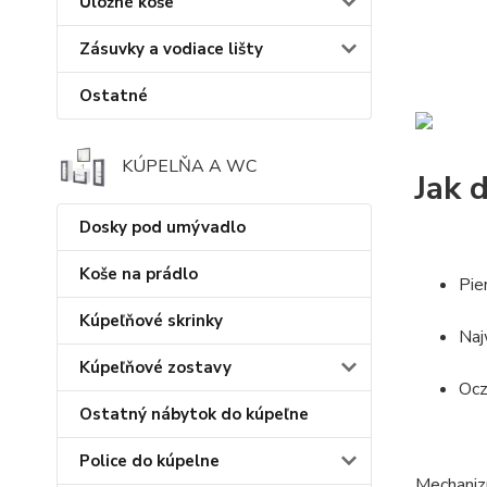
Úložné koše
Zásuvky a vodiace lišty
Ostatné
KÚPELŇA A WC
Jak 
Dosky pod umývadlo
Koše na prádlo
Pie
Kúpeľňové skrinky
Naj
Kúpeľňové zostavy
Ocz
Ostatný nábytok do kúpeľne
Police do kúpelne
Mechanizm