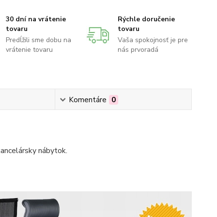
30 dní na vrátenie
Rýchle doručenie
tovaru
tovaru
Predĺžili sme dobu na
Vaša spokojnosť je pre
vrátenie tovaru
nás prvoradá
Komentáre
0
kancelársky nábytok.