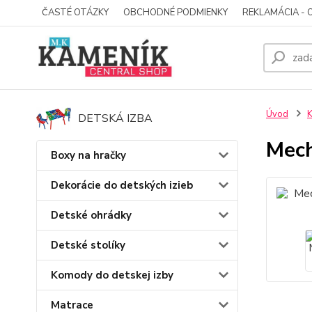
ČASTÉ OTÁZKY
OBCHODNÉ PODMIENKY
REKLAMÁCIA - 
Úvod
K
DETSKÁ IZBA
Mech
Boxy na hračky
Dekorácie do detských izieb
Detské ohrádky
Detské stolíky
Komody do detskej izby
Matrace