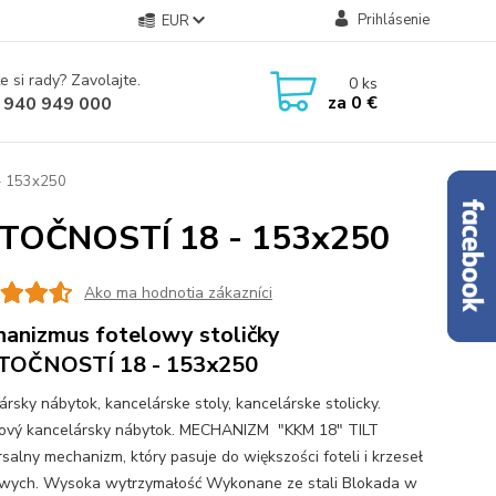
Prihlásenie
EUR
e si rady? Zavolajte.
0
ks
za
0 €
 940 949 000
- 153x250
UTOČNOSTÍ 18 - 153x250
Ako ma hodnotia zákazníci
anizmus fotelowy stoličky
TOČNOSTÍ 18 - 153x250
ársky nábytok, kancelárske stoly, kancelárske stolicky.
ový kancelársky nábytok. MECHANIZM "KKM 18" TILT
salny mechanizm, który pasuje do większości foteli i krzeseł
wych. Wysoka wytrzymałość Wykonane ze stali Blokada w