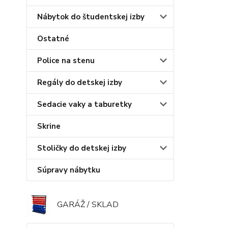
Nábytok do študentskej izby
Ostatné
Police na stenu
Regály do detskej izby
Sedacie vaky a taburetky
Skrine
Stoličky do detskej izby
Súpravy nábytku
GARÁŽ / SKLAD