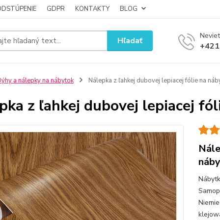
ODSTÚPENIE
GDPR
KONTAKTY
BLOG
Neviet
Hľadať
+421
ýhy a nálepky na nábytok
Nálepka z ľahkej dubovej lepiacej fólie na náb
pka z ľahkej dubovej lepiacej fó
Nále
náby
Nábytk
Samop
Niemie
klejow