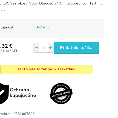
: C39 Szerokość: 90cm Długość: 240cm Grubość folii: 120 mi...
opis
tupnosť
3-7 dni
,32 €
Pridať do košíka
52 €
bez DPH
Tento mesiac zakúpili 29 zákazníci.
Ochrana
kupujúcého
roduktu:
9531007806