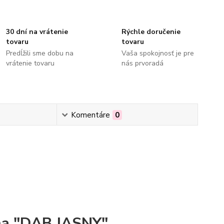
30 dní na vrátenie
Rýchle doručenie
tovaru
tovaru
Predĺžili sme dobu na
Vaša spokojnosť je pre
vrátenie tovaru
nás prvoradá
Komentáre
0
na "DĄB JASNY"