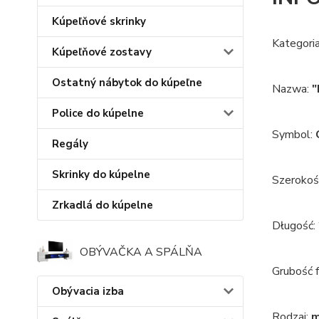
Kúpeľňové skrinky
Kategori
Kúpeľňové zostavy
Ostatný nábytok do kúpeľne
Nazwa:
"
Police do kúpelne
Symbol:
Regály
Skrinky do kúpelne
Szerokoś
Zrkadlá do kúpelne
Długość:
OBÝVAČKA A SPÁLŇA
Grubość fo
Obývacia izba
Rodzaj:
m