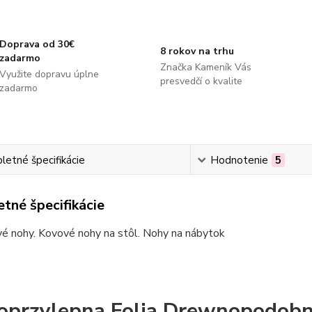
Doprava od 30€
8 rokov na trhu
zadarmo
Značka Kameník Vás
Využite dopravu úplne
presvedčí o kvalite
zadarmo
etné špecifikácie
Hodnotenie
5
tné špecifikácie
é nohy. Kovové nohy na stôl. Nohy na nábytok
przylepna Folia Drewnopodob