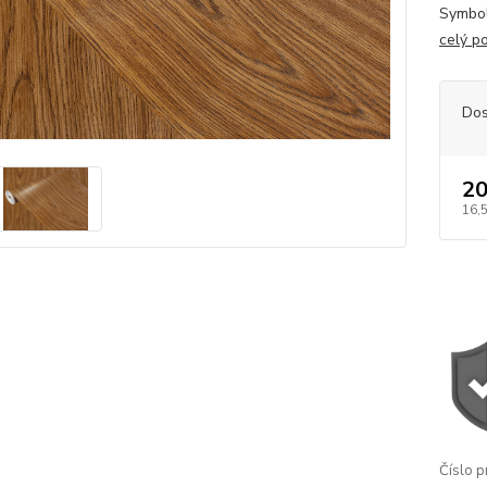
Symbol
celý p
Dos
20
16,
Číslo p