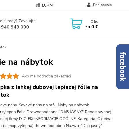
Prihlásenie
EUR
e si rady? Zavolajte.
0
ks
za
0 €
 940 949 000
ytok
lie na nábytok
Ako ma hodnotia zákazníci
pka z ľahkej dubovej lepiacej fólie na
tok
ové nohy. Kovové nohy na stôl. Nohy na nábytok
rzylepna Folia Drewnopodobna "DĄB JASNY" Renomowanej
ckiej firmy D-C-FIX INFORMACJE OGÓLNE: Kategoria: Okleina
a (samoprzylepna) drewnopodobna Nazwa: "Dąb jasny"