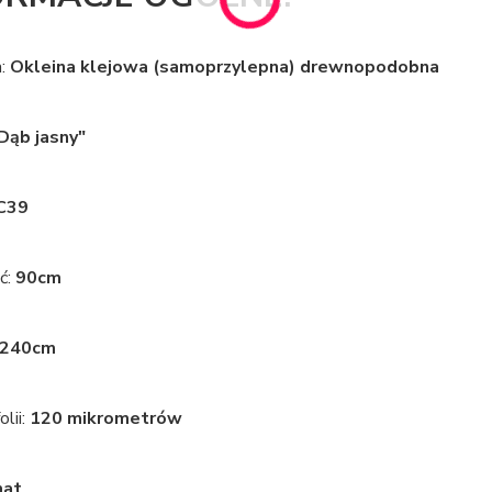
a:
Okleina klejowa (samoprzylepna) drewnopodobna
Dąb jasny"
C39
ć:
90cm
240cm
lii:
120 mikrometrów
at