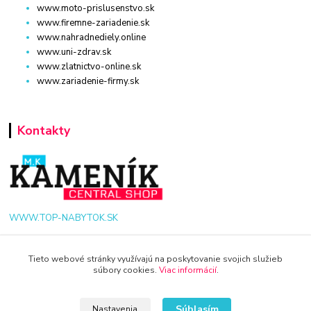
www.moto-prislusenstvo.sk
www.firemne-zariadenie.sk
www.nahradnediely.online
www.uni-zdrav.sk
www.zlatnictvo-online.sk
www.zariadenie-firmy.sk
Kontakty
WWW.TOP-NABYTOK.SK
+421 940 949 000
Tieto webové stránky využívajú na poskytovanie svojich služieb
súbory cookies.
Viac informácií
.
info@kamenik.sk
Súhlasím
Nastavenia