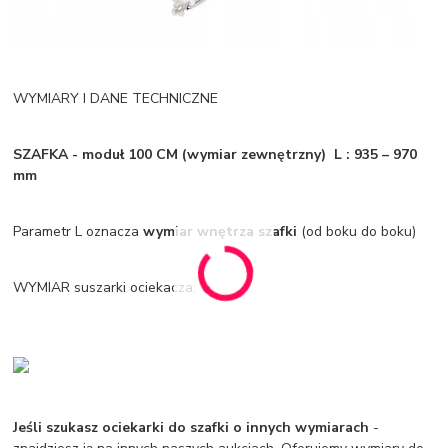
WYMIARY I DANE TECHNICZNE
SZAFKA - moduł 100 CM (wymiar zewnętrzny) L : 935 – 970
mm
Parametr L oznacza
wymiar wnętrza szafki
(od boku do boku)
WYMIAR suszarki ociekacza:
Jeśli szukasz ociekarki do szafki o innych wymiarach
-