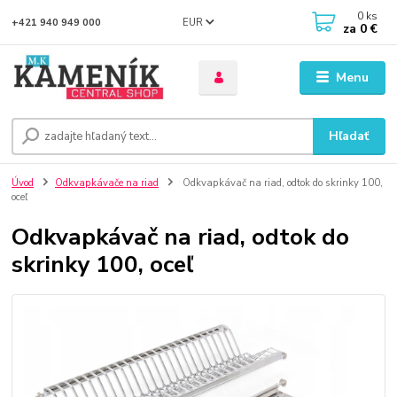
0
ks
EUR
+421 940 949 000
za
0 €
Menu
Hľadať
Úvod
Odkvapkávače na riad
Odkvapkávač na riad, odtok do skrinky 100,
oceľ
Odkvapkávač na riad, odtok do
skrinky 100, oceľ