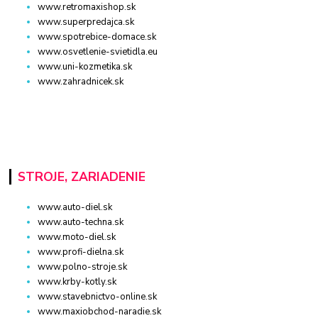
www.retromaxishop.sk
www.superpredajca.sk
www.spotrebice-domace.sk
www.osvetlenie-svietidla.eu
www.uni-kozmetika.sk
www.zahradnicek.sk
STROJE, ZARIADENIE
www.auto-diel.sk
www.auto-techna.sk
www.moto-diel.sk
www.profi-dielna.sk
www.polno-stroje.sk
www.krby-kotly.sk
www.stavebnictvo-online.sk
www.maxiobchod-naradie.sk