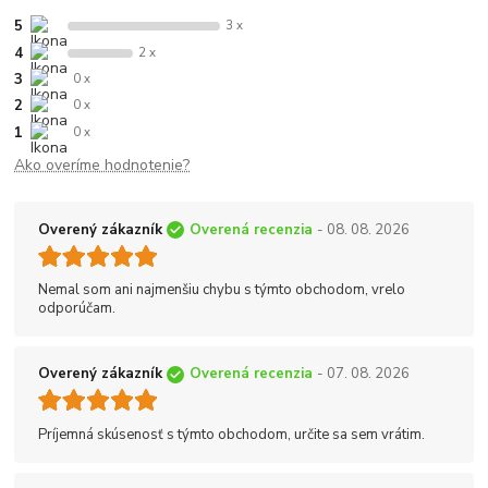
5
3 x
4
2 x
3
0 x
2
0 x
1
0 x
Ako overíme hodnotenie?
Overený zákazník
Overená recenzia
- 08. 08. 2026
Nemal som ani najmenšiu chybu s týmto obchodom, vrelo
odporúčam.
Overený zákazník
Overená recenzia
- 07. 08. 2026
Príjemná skúsenosť s týmto obchodom, určite sa sem vrátim.