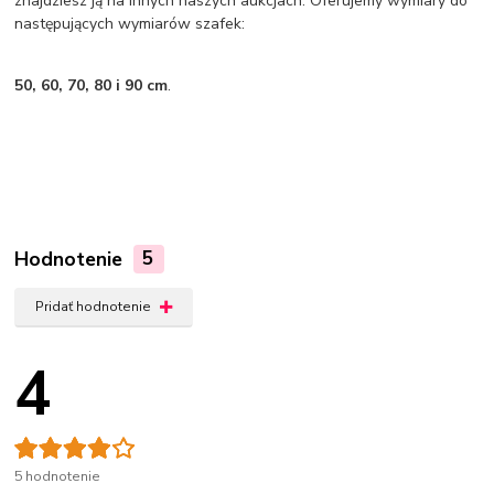
znajdziesz ją na innych naszych aukcjach. Oferujemy wymiary do
następujących wymiarów szafek:
50, 60, 70, 80 i 90 cm
.
Hodnotenie
5
Pridať hodnotenie
4
5 hodnotenie