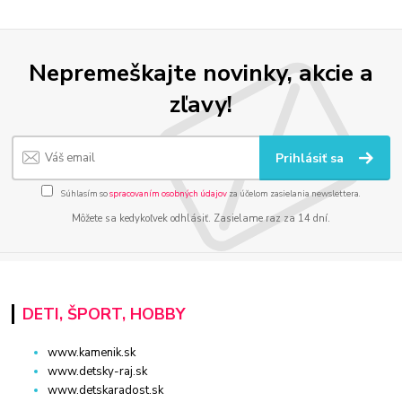
Nepremeškajte novinky, akcie a
zľavy!
Prihlásiť sa
Súhlasím so
spracovaním osobných údajov
za účelom zasielania newslettera.
Môžete sa kedykoľvek odhlásiť. Zasielame raz za 14 dní.
DETI, ŠPORT, HOBBY
www.kamenik.sk
www.detsky-raj.sk
www.detskaradost.sk