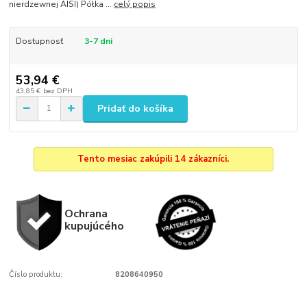
nierdzewnej AISI) Półka ...
celý popis
Dostupnosť
3-7 dni
53,94 €
43,85 €
bez DPH
Pridať do košíka
Tento mesiac zakúpili 14 zákazníci.
Ochrana
kupujúcého
Číslo produktu:
8208640950