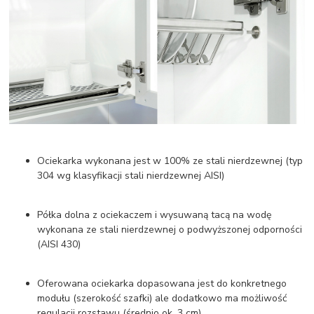
Ociekarka wykonana jest w 100% ze stali nierdzewnej (typ
304 wg klasyfikacji stali nierdzewnej AISI)
Półka dolna z ociekaczem i wysuwaną tacą na wodę
wykonana ze stali nierdzewnej o podwyższonej odporności
(AISI 430)
Oferowana ociekarka dopasowana jest do konkretnego
modułu (szerokość szafki) ale dodatkowo ma możliwość
regulacji rozstawu (średnio ok. 3 cm)