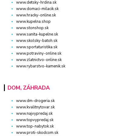
www.detsky-hrdina.sk
www.domaci-milacik.sk
www.hracky-online.sk
www.kupelna.shop
www.stonshop.sk
www.sanita-kupelne.sk
www.skolsky-batoh.sk
www.sportaturistika.sk
www.potraviny-online.sk
www.zlatnictvo-online.sk
www.rybarstvo-kamenik.sk
DOM, ZÁHRADA
www.dm-drogeria.sk
www.kvalitnytovar.sk
www.najvypredaj.sk
www.topvypredaj.sk
www.top-nabytok.sk
www.proti-skodcom.sk