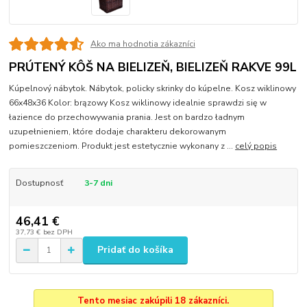
Ako ma hodnotia zákazníci
PRÚTENÝ KÔŠ NA BIELIZEŇ, BIELIZEŇ RAKVE 99L
Kúpelnový nábytok. Nábytok, policky skrinky do kúpelne. Kosz wiklinowy
66x48x36 Kolor: brązowy Kosz wiklinowy idealnie sprawdzi się w
łazience do przechowywania prania. Jest on bardzo ładnym
uzupełnieniem, które dodaje charakteru dekorowanym
pomieszczeniom. Produkt jest estetycznie wykonany z ...
celý popis
Dostupnosť
3-7 dni
46,41 €
37,73 €
bez DPH
Pridať do košíka
Tento mesiac zakúpili 18 zákazníci.