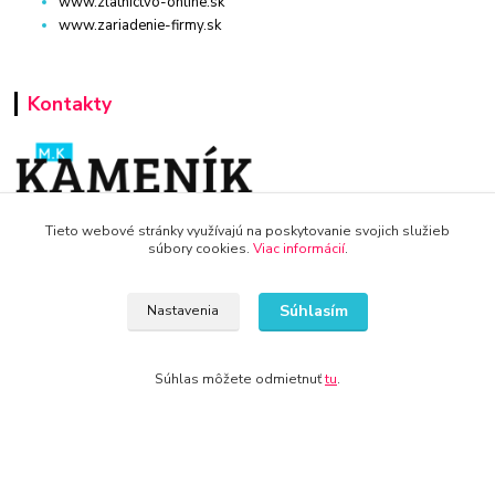
www.zlatnictvo-online.sk
www.zariadenie-firmy.sk
Kontakty
Tieto webové stránky využívajú na poskytovanie svojich služieb
WWW.TOP-NABYTOK.SK
súbory cookies.
Viac informácií
.
+421 940 949 000
Súhlasím
Nastavenia
info@kamenik.sk
Súhlas môžete odmietnuť
tu
.