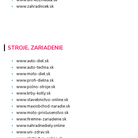
www.uni-kozmetika.sk
www.zahradnicek.sk
STROJE, ZARIADENIE
www.auto-diel.sk
www.auto-techna.sk
www.moto-diel.sk
www.profi-dielna.sk
www.polno-stroje.sk
www.krby-kotly.sk
www.stavebnictvo-online.sk
www.maxiobchod-naradie.sk
www.moto-prislusenstvo.sk
www.firemne-zariadenie.sk
www.nahradnediely.online
www.uni-zdrav.sk