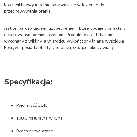
Kosz wiklinowy idealnie sprawdzi się w łazience do
przechowywania prania.
Jest on bardzo ładnym uzupełnieniem, które dodaje charakteru
dekorowanym pomieszczeniom. Produkt jest estetycznie
wykonany z wikliny, a w środku wykończony lnianą wyściółką.
Pokrywa posiada elastyczne paski, służące jako zawiasy.
Specyfikacja:
Pojemność 114L
100% naturalna wiklina
Ręcznie wyplatane