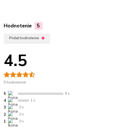
Hodnotenie
5
Pridať hodnotenie
4.5
5 hodnotenie
5
4 x
4
1 x
3
0 x
2
0 x
1
0 x