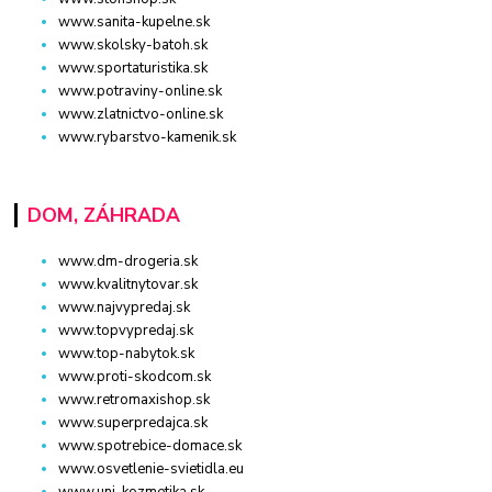
www.sanita-kupelne.sk
www.skolsky-batoh.sk
www.sportaturistika.sk
www.potraviny-online.sk
www.zlatnictvo-online.sk
www.rybarstvo-kamenik.sk
DOM, ZÁHRADA
www.dm-drogeria.sk
www.kvalitnytovar.sk
www.najvypredaj.sk
www.topvypredaj.sk
www.top-nabytok.sk
www.proti-skodcom.sk
www.retromaxishop.sk
www.superpredajca.sk
www.spotrebice-domace.sk
www.osvetlenie-svietidla.eu