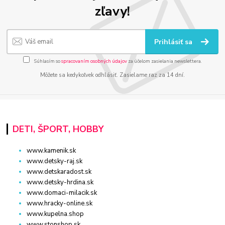
zľavy!
Prihlásiť sa
Súhlasím so
spracovaním osobných údajov
za účelom zasielania newslettera.
Môžete sa kedykoľvek odhlásiť. Zasielame raz za 14 dní.
DETI, ŠPORT, HOBBY
www.kamenik.sk
www.detsky-raj.sk
www.detskaradost.sk
www.detsky-hrdina.sk
www.domaci-milacik.sk
www.hracky-online.sk
www.kupelna.shop
www.stonshop.sk