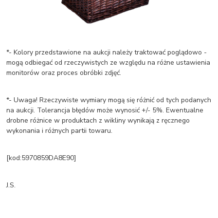
*- Kolory przedstawione na aukcji należy traktować poglądowo -
mogą odbiegać od rzeczywistych ze względu na różne ustawienia
monitorów oraz proces obróbki zdjęć.
*- Uwaga! Rzeczywiste wymiary mogą się różnić od tych podanych
na aukcji. Tolerancja błędów może wynosić +/- 5%. Ewentualne
drobne różnice w produktach z wikliny wynikają z ręcznego
wykonania i różnych partii towaru.
[kod:5970859DA8E90]
J.S.