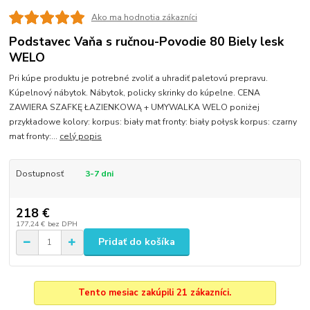
Ako ma hodnotia zákazníci
Podstavec Vaňa s ručnou-Povodie 80 Biely lesk
WELO
Pri kúpe produktu je potrebné zvoliť a uhradiť paletovú prepravu.
Kúpelnový nábytok. Nábytok, policky skrinky do kúpelne. CENA
ZAWIERA SZAFKĘ ŁAZIENKOWĄ + UMYWALKA WELO poniżej
przykładowe kolory: korpus: biały mat fronty: biały połysk korpus: czarny
mat fronty:...
celý popis
Dostupnosť
3-7 dni
218 €
177,24 €
bez DPH
Pridať do košíka
Tento mesiac zakúpili 21 zákazníci.