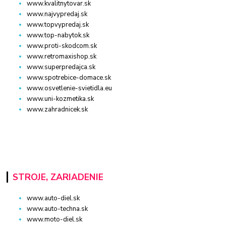
www.kvalitnytovar.sk
www.najvypredaj.sk
www.topvypredaj.sk
www.top-nabytok.sk
www.proti-skodcom.sk
www.retromaxishop.sk
www.superpredajca.sk
www.spotrebice-domace.sk
www.osvetlenie-svietidla.eu
www.uni-kozmetika.sk
www.zahradnicek.sk
STROJE, ZARIADENIE
www.auto-diel.sk
www.auto-techna.sk
www.moto-diel.sk