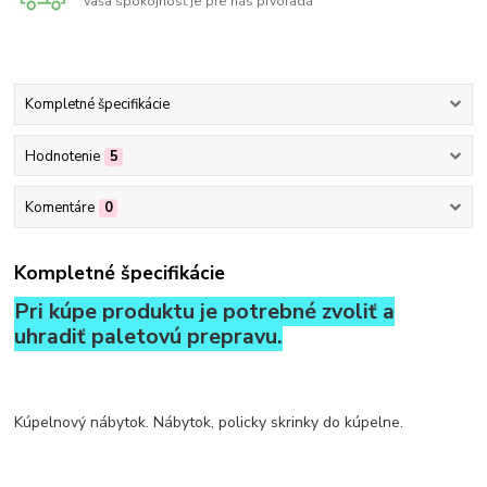
Vaša spokojnosť je pre nás prvoradá
Kompletné špecifikácie
Hodnotenie
5
Komentáre
0
Kompletné špecifikácie
Pri kúpe produktu je potrebné zvoliť a
uhradiť paletovú prepravu.
Kúpelnový nábytok. Nábytok, policky skrinky do kúpelne.