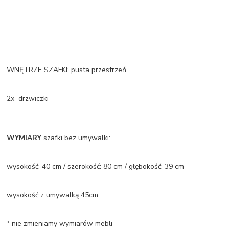
WNĘTRZE SZAFKI: pusta przestrzeń
2x drzwiczki
WYMIARY
szafki bez umywalki:
wysokość: 40 cm / szerokość: 80 cm / głębokość: 39 cm
wysokość z umywalką 45cm
* nie zmieniamy wymiarów mebli