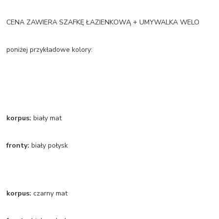
CENA ZAWIERA SZAFKĘ ŁAZIENKOWĄ + UMYWALKA WELO
poniżej przykładowe kolory:
korpus:
biały mat
fronty:
biały połysk
korpus:
czarny mat