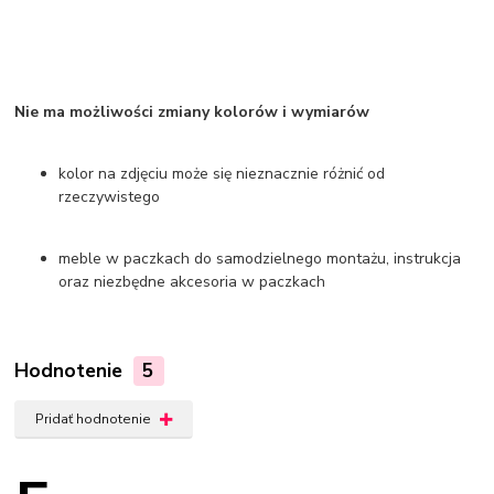
Nie ma możliwości zmiany kolorów i wymiarów
kolor na zdjęciu może się nieznacznie różnić od
rzeczywistego
meble w paczkach do samodzielnego montażu, instrukcja
oraz niezbędne akcesoria w paczkach
Hodnotenie
5
Pridať hodnotenie