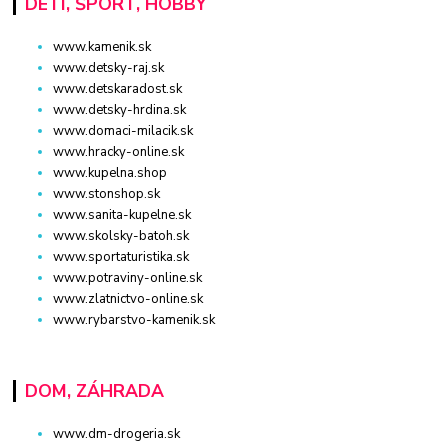
DETI, ŠPORT, HOBBY
www.kamenik.sk
www.detsky-raj.sk
www.detskaradost.sk
www.detsky-hrdina.sk
www.domaci-milacik.sk
www.hracky-online.sk
www.kupelna.shop
www.stonshop.sk
www.sanita-kupelne.sk
www.skolsky-batoh.sk
www.sportaturistika.sk
www.potraviny-online.sk
www.zlatnictvo-online.sk
www.rybarstvo-kamenik.sk
DOM, ZÁHRADA
www.dm-drogeria.sk