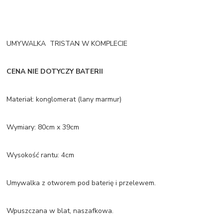
UMYWALKA TRISTAN W KOMPLECIE
CENA NIE DOTYCZY BATERII
Materiał: konglomerat (lany marmur)
Wymiary: 80cm x 39cm
Wysokość rantu: 4cm
Umywalka z otworem pod baterię i przelewem.
Wpuszczana w blat, naszafkowa.