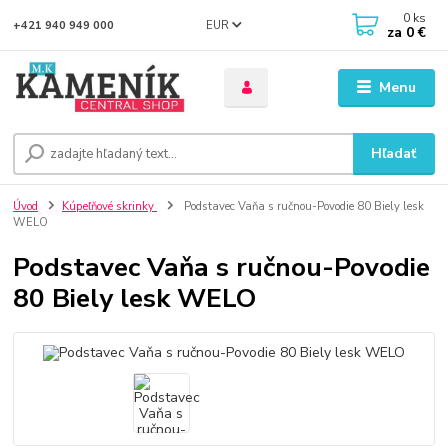
0
ks
EUR
+421 940 949 000
za
0 €
Menu
Hľadať
Úvod
Kúpeľňové skrinky
Podstavec Vaňa s ručnou-Povodie 80 Biely lesk
WELO
Podstavec Vaňa s ručnou-Povodie
80 Biely lesk WELO