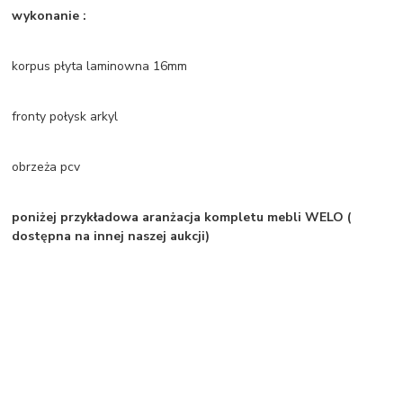
wykonanie :
korpus płyta laminowna 16mm
fronty połysk arkyl
obrzeża pcv
poniżej przykładowa aranżacja kompletu mebli WELO (
dostępna na innej naszej aukcji)