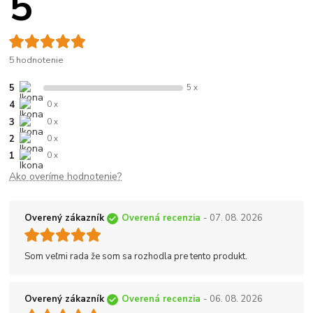
5
5 hodnotenie
5
5 x
4
0 x
3
0 x
2
0 x
1
0 x
Ako overíme hodnotenie?
Overený zákazník
Overená recenzia
- 07. 08. 2026
Som veľmi rada že som sa rozhodla pre tento produkt.
Overený zákazník
Overená recenzia
- 06. 08. 2026