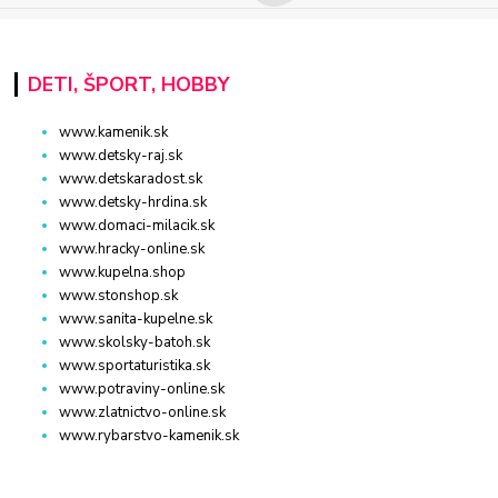
DETI, ŠPORT, HOBBY
www.kamenik.sk
www.detsky-raj.sk
www.detskaradost.sk
www.detsky-hrdina.sk
www.domaci-milacik.sk
www.hracky-online.sk
www.kupelna.shop
www.stonshop.sk
www.sanita-kupelne.sk
www.skolsky-batoh.sk
www.sportaturistika.sk
www.potraviny-online.sk
www.zlatnictvo-online.sk
www.rybarstvo-kamenik.sk