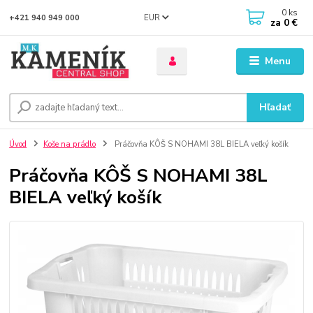
0
ks
EUR
+421 940 949 000
za
0 €
Menu
Hľadať
Úvod
Koše na prádlo
Práčovňa KÔŠ S NOHAMI 38L BIELA veľký košík
Práčovňa KÔŠ S NOHAMI 38L
BIELA veľký košík