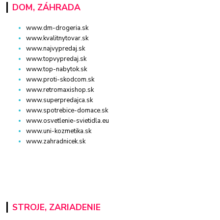
DOM, ZÁHRADA
www.dm-drogeria.sk
www.kvalitnytovar.sk
www.najvypredaj.sk
www.topvypredaj.sk
www.top-nabytok.sk
www.proti-skodcom.sk
www.retromaxishop.sk
www.superpredajca.sk
www.spotrebice-domace.sk
www.osvetlenie-svietidla.eu
www.uni-kozmetika.sk
www.zahradnicek.sk
STROJE, ZARIADENIE