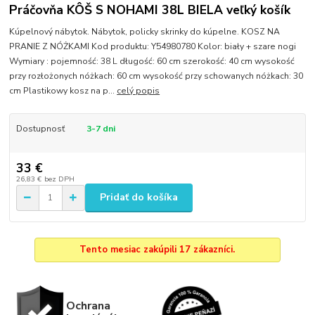
Práčovňa KÔŠ S NOHAMI 38L BIELA veľký košík
Kúpelnový nábytok. Nábytok, policky skrinky do kúpelne. KOSZ NA
PRANIE Z NÓŻKAMI Kod produktu: Y54980780 Kolor: biały + szare nogi
Wymiary : pojemność: 38 L długość: 60 cm szerokość: 40 cm wysokość
przy rozłożonych nóżkach: 60 cm wysokość przy schowanych nóżkach: 30
cm Plastikowy kosz na p...
celý popis
Dostupnosť
3-7 dni
33 €
26,83 €
bez DPH
Pridať do košíka
Tento mesiac zakúpili 17 zákazníci.
Ochrana