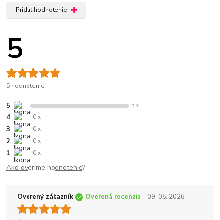
Pridať hodnotenie
5
5 hodnotenie
5
5 x
4
0 x
3
0 x
2
0 x
1
0 x
Ako overíme hodnotenie?
Overený zákazník
Overená recenzia
- 09. 08. 2026