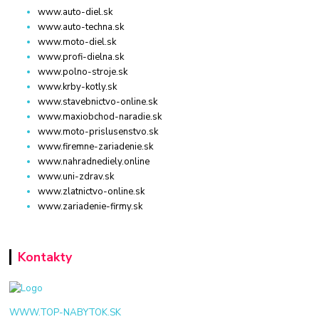
www.auto-diel.sk
www.auto-techna.sk
www.moto-diel.sk
www.profi-dielna.sk
www.polno-stroje.sk
www.krby-kotly.sk
www.stavebnictvo-online.sk
www.maxiobchod-naradie.sk
www.moto-prislusenstvo.sk
www.firemne-zariadenie.sk
www.nahradnediely.online
www.uni-zdrav.sk
www.zlatnictvo-online.sk
www.zariadenie-firmy.sk
Kontakty
WWW.TOP-NABYTOK.SK