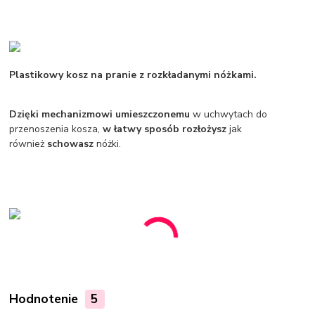
Plastikowy kosz na pranie z rozkładanymi nóżkami.
Dzięki mechanizmowi
umieszczonemu
w uchwytach do
przenoszenia kosza,
w łatwy sposób rozłożysz
jak
również
schowasz
nóżki.
Hodnotenie
5