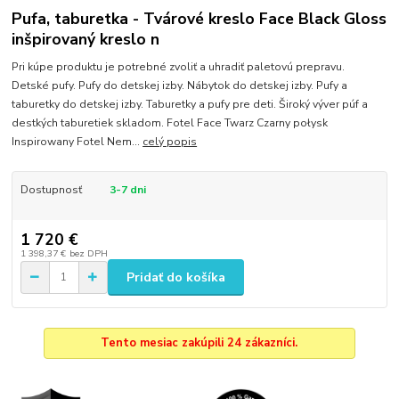
Pufa, taburetka - Tvárové kreslo Face Black Gloss
inšpirovaný kreslo n
Pri kúpe produktu je potrebné zvoliť a uhradiť paletovú prepravu.
Detské pufy. Pufy do detskej izby. Nábytok do detskej izby. Pufy a
taburetky do detskej izby. Taburetky a pufy pre deti. Široký výver púf a
destkých taburetiek skladom. Fotel Face Twarz Czarny połysk
Inspirowany Fotel Nem...
celý popis
Dostupnosť
3-7 dni
1 720 €
1 398,37 €
bez DPH
Pridať do košíka
Tento mesiac zakúpili 24 zákazníci.