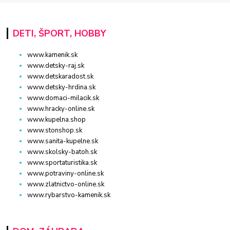
DETI, ŠPORT, HOBBY
www.kamenik.sk
www.detsky-raj.sk
www.detskaradost.sk
www.detsky-hrdina.sk
www.domaci-milacik.sk
www.hracky-online.sk
www.kupelna.shop
www.stonshop.sk
www.sanita-kupelne.sk
www.skolsky-batoh.sk
www.sportaturistika.sk
www.potraviny-online.sk
www.zlatnictvo-online.sk
www.rybarstvo-kamenik.sk