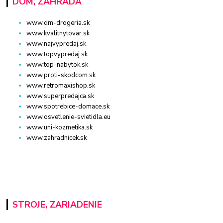
DOM, ZÁHRADA
www.dm-drogeria.sk
www.kvalitnytovar.sk
www.najvypredaj.sk
www.topvypredaj.sk
www.top-nabytok.sk
www.proti-skodcom.sk
www.retromaxishop.sk
www.superpredajca.sk
www.spotrebice-domace.sk
www.osvetlenie-svietidla.eu
www.uni-kozmetika.sk
www.zahradnicek.sk
STROJE, ZARIADENIE