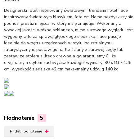
Designerski fotel inspirowany światowymi trendami Fotel Face
inspirowany światowym klasykiem, fotelem Nemo bezdyskusyjnie
podnosi prestiż miejsca, w którym się znajduje. Wykonany z
wysokiej jakości włókna szklanego, mimo surowego wyglądu jest
wygodny, a to za sprawą głębokiego siedziska. Face pasuje
idealnie do wnętrz urządzonych w stylu industrialnym i
futurystycznym, postaw go na tle ściany z surowej cegły lub
zestaw ze stołem z litego drewna a gwarantujemy Ci, że
oryginalnym stylem zachwycisz każdego! wymiary: 90 x 83 x 136
cm, wysokość siedziska 42 cm maksymalny udźwig 140 kg
Hodnotenie
5
Pridať hodnotenie