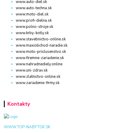
www.auto-diel.sk
www.auto-techna.sk
www.moto-diel.sk
www.profi-dielna.sk
www.polno-stroje.sk
www.krby-kotly.sk
www.stavebnictvo-online.sk
www.maxiobchod-naradie.sk
www.moto-prislusenstvo.sk
www.firemne-zariadenie.sk
www.nahradnediely.online
www.uni-zdrav.sk
www.zlatnictvo-online.sk
www.zariadenie-firmy.sk
Kontakty
WWW.TOP-NABYTOK.SK