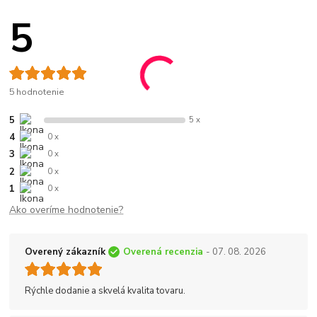
5
5 hodnotenie
5
5 x
4
0 x
3
0 x
2
0 x
1
0 x
Ako overíme hodnotenie?
Overený zákazník
Overená recenzia
- 07. 08. 2026
Rýchle dodanie a skvelá kvalita tovaru.