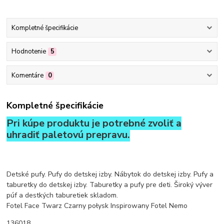
Kompletné špecifikácie
Hodnotenie
5
Komentáre
0
Kompletné špecifikácie
Pri kúpe produktu je potrebné zvoliť a
uhradiť paletovú prepravu.
Detské pufy. Pufy do detskej izby. Nábytok do detskej izby. Pufy a
taburetky do detskej izby. Taburetky a pufy pre deti. Široký výver
púf a destkých taburetiek skladom.
Fotel Face Twarz Czarny połysk Inspirowany Fotel Nemo
136018