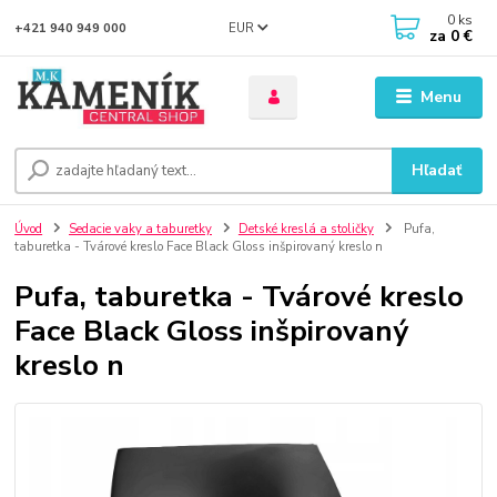
0
ks
EUR
+421 940 949 000
za
0 €
Menu
Hľadať
Úvod
Sedacie vaky a taburetky
Detské kreslá a stoličky
Pufa,
taburetka - Tvárové kreslo Face Black Gloss inšpirovaný kreslo n
Pufa, taburetka - Tvárové kreslo
Face Black Gloss inšpirovaný
kreslo n