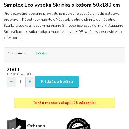
Simplex Eco vysoká Skrinka s košom 50x180 cm
Pre bezpečné dodanie produktu je potrebné zvoliť a uhradiť paletovú
prepravu. Kúpelnový nábytok. Nábytok, policky skrinky do kúpelne.
Szafka wysoka z koszem na pranie Simplex Eco czeskiej marki Aqualine.
Specyfikacja: szafka stojąca materiał: płyta MDF szafka w zestawie z ko...
celý popis
Dostupnosť
3-7 dni
200 €
162,60 €
bez DPH
Pridať do košíka
Tento mesiac zakúpili 25 zákazníci.
Ochrana