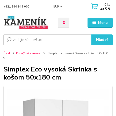
0
ks
EUR
+421 940 949 000
za
0 €
Menu
Hľadať
Úvod
Kúpeľňové skrinky
Simplex Eco vysoká Skrinka s košom 50x180
cm
Simplex Eco vysoká Skrinka s
košom 50x180 cm