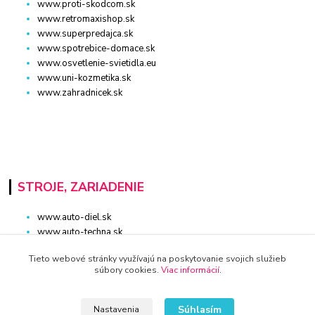
www.proti-skodcom.sk
www.retromaxishop.sk
www.superpredajca.sk
www.spotrebice-domace.sk
www.osvetlenie-svietidla.eu
www.uni-kozmetika.sk
www.zahradnicek.sk
STROJE, ZARIADENIE
www.auto-diel.sk
www.auto-techna.sk
www.moto-diel.sk
Tieto webové stránky využívajú na poskytovanie svojich služieb
www.profi-dielna.sk
súbory cookies.
Viac informácií
.
www.polno-stroje.sk
www.krby-kotly.sk
www.stavebnictvo-online.sk
Súhlasím
Nastavenia