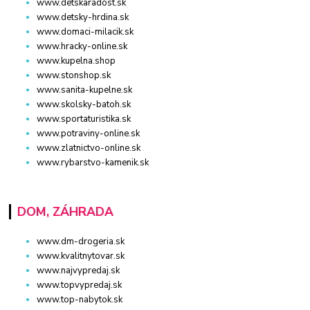
www.detskaradost.sk
www.detsky-hrdina.sk
www.domaci-milacik.sk
www.hracky-online.sk
www.kupelna.shop
www.stonshop.sk
www.sanita-kupelne.sk
www.skolsky-batoh.sk
www.sportaturistika.sk
www.potraviny-online.sk
www.zlatnictvo-online.sk
www.rybarstvo-kamenik.sk
DOM, ZÁHRADA
www.dm-drogeria.sk
www.kvalitnytovar.sk
www.najvypredaj.sk
www.topvypredaj.sk
www.top-nabytok.sk