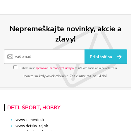
Nepremeškajte novinky, akcie a
zľavy!
Prihlásiť sa
Súhlasím so
spracovaním osobných údajov
za účelom zasielania newslettera.
Môžete sa kedykoľvek odhlásiť. Zasielame raz za 14 dní.
DETI, ŠPORT, HOBBY
www.kamenik.sk
www.detsky-raj.sk